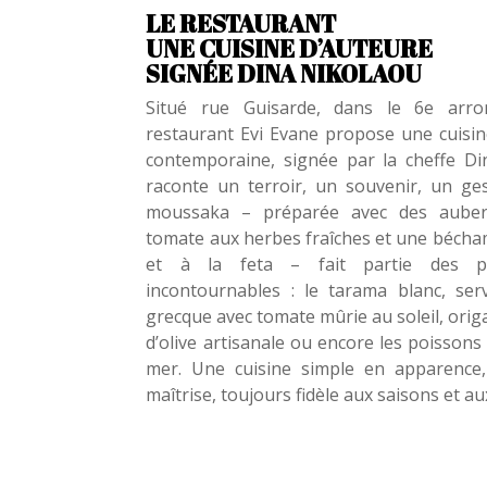
LE RESTAURANT
UNE CUISINE D’AUTEURE
SIGNÉE DINA NIKOLAOU
Situé rue Guisarde, dans le 6e arro
restaurant Evi Evane propose une cuisi
contemporaine, signée par la cheffe Di
raconte un terroir, un souvenir, un ge
moussaka – préparée avec des auberg
tomate aux herbes fraîches et une bécham
et à la feta – fait partie des pl
incontournables : le tarama blanc, servi
grecque avec tomate mûrie au soleil, ori
d’olive artisanale ou encore les poisson
mer. Une cuisine simple en apparence
maîtrise, toujours fidèle aux saisons et a