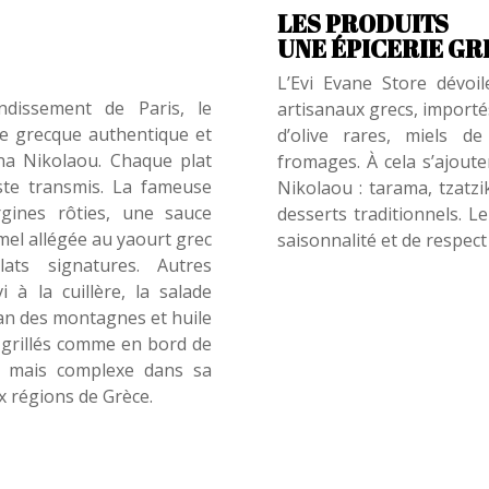
LES PRODUITS
UNE ÉPICERIE G
L’Evi Evane Store dévoi
ndissement de Paris, le
artisanaux grecs, importés
ne grecque authentique et
d’olive rares, miels d
na Nikolaou. Chaque plat
fromages. À cela s’ajout
ste transmis. La fameuse
Nikolaou : tarama, tzatzi
ines rôties, une sauce
desserts traditionnels. L
el allégée au yaourt grec
saisonnalité et de respect
ats signatures. Autres
 à la cuillère, la salade
gan des montagnes et huile
s grillés comme en bord de
, mais complexe dans sa
ux régions de Grèce.